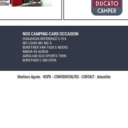
NOS CAMPING-CARS OCCASION
CHAUSSON REFERENCE S 514
MC LOUIS 881 MC 4
BURSTNER VAN T620 G NEXXO
RIMOR 45 HORUS
ADRIA 640 SGX SPORTS TWIN
BURSTNER C 500 COPA
Mentions légales -
RGPD – CONFIDENTIALITES -
CONTACT -
Actualités