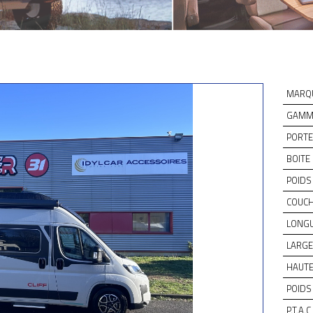
MARQ
GAMME
PORTE
BOITE 
POIDS 
COUCH
LONGU
LARGE
HAUTE
POIDS 
P.T.A.C 