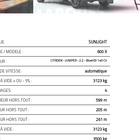
UE:
SUNLIGHT
 / MODELE :
600 X
UR :
CITROEN - JUMPER - 2.2 - BlueHDI 140 CV
DE VITESSE:
automatique
À VIDE + OU - 5% :
3123 kg
AGES:
4
EUR HORS TOUT :
599 m
UR HORS TOUT :
205 m
UR HORS TOUT :
261 m
À VIDE :
3123 kg
:
3500 kg