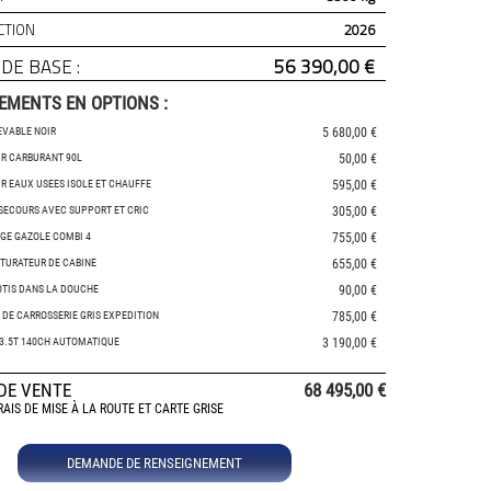
CTION
2026
 DE BASE :
56 390,00 €
EMENTS EN OPTIONS :
LEVABLE NOIR
5 680,00 €
IR CARBURANT 90L
50,00 €
IR EAUX USEES ISOLE ET CHAUFFE
595,00 €
 SECOURS AVEC SUPPORT ET CRIC
305,00 €
AGE GAZOLE COMBI 4
755,00 €
BTURATEUR DE CABINE
655,00 €
OTIS DANS LA DOUCHE
90,00 €
 DE CARROSSERIE GRIS EXPEDITION
785,00 €
 3.5T 140CH AUTOMATIQUE
3 190,00 €
 DE VENTE
68 495,00 €
RAIS DE MISE À LA ROUTE ET CARTE GRISE
DEMANDE DE RENSEIGNEMENT