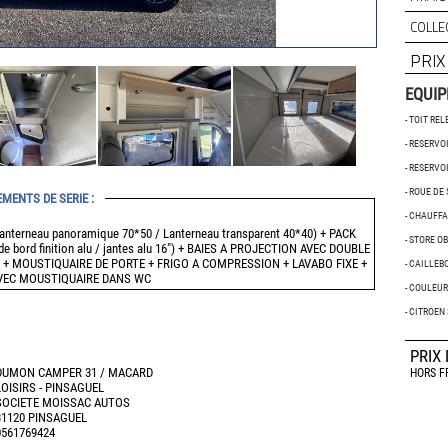
COLLE
PRIX
EQUIP
- TOIT RE
- RESERVO
- RESERVO
- ROUE DE
EMENTS DE SERIE :
- CHAUFF
 lanterneau panoramique 70*50 / Lanterneau transparent 40*40) + PACK
- STORE O
e bord finition alu / jantes alu 16") + BAIES A PROJECTION AVEC DOUBLE
 + MOUSTIQUAIRE DE PORTE + FRIGO A COMPRESSION + LAVABO FIXE +
- CAILLEB
VEC MOUSTIQUAIRE DANS WC
- COULEUR
- CITROEN
PRIX
DUMON CAMPER 31 / MACARD
HORS F
LOISIRS - PINSAGUEL
SOCIETE MOISSAC AUTOS
31120 PINSAGUEL
0561769424