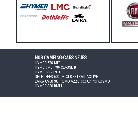
NOS CAMPING-CARS NEUFS
HYMER 570 MLT
HYMER MLI 790 CLASSE B
HYMER S VENTURE
DETHLEFFS 600 DS GLOBETRAIL ACTIVE
LAIKA CV60 SUPREMO AZZURRO CAPRI KOSMO
HYMER 880 BMLI