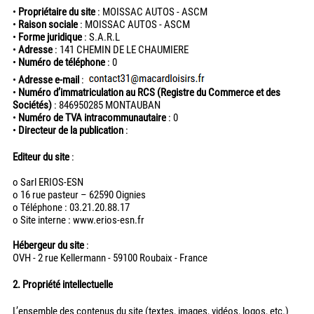
•
Propriétaire du site
: MOISSAC AUTOS - ASCM
•
Raison sociale
: MOISSAC AUTOS - ASCM
•
Forme juridique
: S.A.R.L
•
Adresse
: 141 CHEMIN DE LE CHAUMIERE
•
Numéro de téléphone
: 0
•
Adresse e-mail
:
•
Numéro d’immatriculation au RCS (Registre du Commerce et des
Sociétés)
: 846950285 MONTAUBAN
•
Numéro de TVA intracommunautaire
: 0
•
Directeur de la publication
:
Editeur du site
:
o Sarl ERIOS-ESN
o 16 rue pasteur – 62590 Oignies
o Téléphone : 03.21.20.88.17
o Site interne : www.erios-esn.fr
Hébergeur du site
:
OVH - 2 rue Kellermann - 59100 Roubaix - France
2. Propriété intellectuelle
L’ensemble des contenus du site (textes, images, vidéos, logos, etc.)