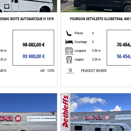
KOSMO BOITE AUTOMATIQUE H 1319
FOURGON DETHLEFFS GLOBETRAIL 600 
Places
4
Couchage
3
98 082,00 €
70 454,
.95 m
Longueur
5.99 m
93 900,00 €
56 454,
.32 m
Largeur
2.05 m
CATO
réf : 1570
PEUGEOT BOXER