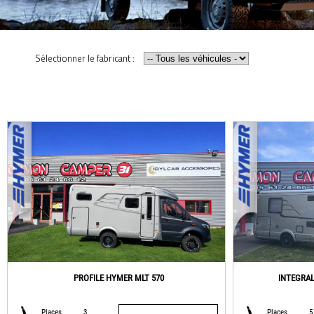
Sélectionner le fabricant :
PROFILE HYMER MLT 570
INTEGRAL
Places
3
Places
5