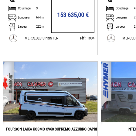
Couchage
3
Couchage
4
153 635,00 €
Longueur
674 m
Longueur
7
Largeur
222 m
Largeur
2
MERCEDES SPRINTER
réf : 1904
MERCED
FOURGON LAIKA KOSMO CV60 SUPREMO AZZURRO CAPRI
INTE