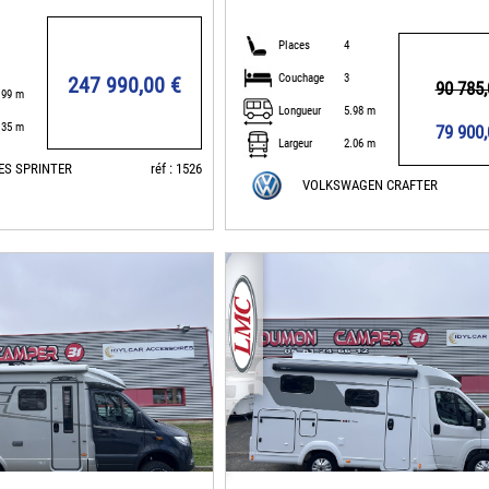
Places
4
Couchage
3
247 990,00 €
90 785,
.99 m
Longueur
5.98 m
.35 m
79 900,
Largeur
2.06 m
ES SPRINTER
réf : 1526
VOLKSWAGEN CRAFTER