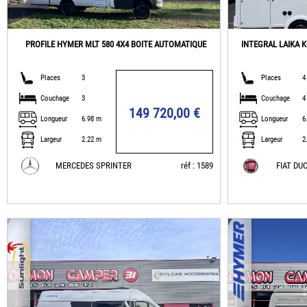
PROFILE HYMER MLT 580 4X4 BOITE AUTOMATIQUE
INTEGRAL LAIKA 
Places
3
Places
4
Couchage
3
Couchage
4
149 720,00 €
Longueur
6.98 m
Longueur
6
Largeur
2.22 m
Largeur
2
MERCEDES SPRINTER
réf : 1589
FIAT DU