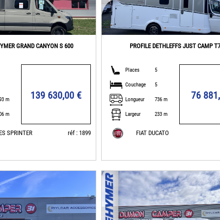
YMER GRAND CANYON S 600
PROFILE DETHLEFFS JUST CAMP T
Places
5
Couchage
5
139 630,00 €
76 881
93 m
Longueur
736 m
06 m
Largeur
233 m
ES SPRINTER
réf : 1899
FIAT DUCATO