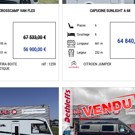
CROSSCAMP VAN FLEX
CAPUCINE SUNLIGHT A 68
Places
6
Couchage
6
67 533,00 €
64 840
.95 m
Longueur
661 m
56 900,00 €
.01 m
Largeur
232 m
FIRA BOITE
réf : 1259
CITROEN JUMPER
TIQUE