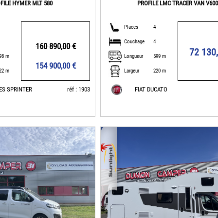
FILE HYMER MLT 580
PROFILE LMC TRACER VAN V60
Places
4
Couchage
4
160 890,00 €
72 130
98 m
Longueur
599 m
154 900,00 €
22 m
Largeur
220 m
ES SPRINTER
réf : 1903
FIAT DUCATO