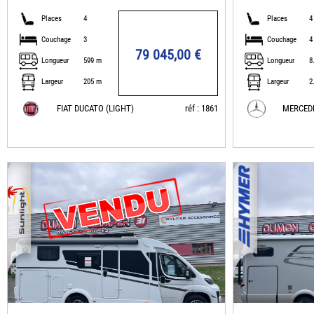
Places
4
Places
4
Couchage
3
Couchage
4
79 045,00 €
Longueur
599 m
Longueur
8
Largeur
205 m
Largeur
2
FIAT DUCATO (LIGHT)
réf : 1861
MERCED