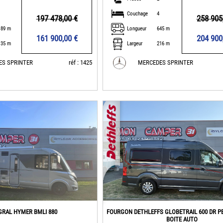
Couchage
4
197 478,00 €
258 905
.89 m
Longueur
645 m
161 900,00 €
204 900
.35 m
Largeur
216 m
ES SPRINTER
réf : 1425
MERCEDES SPRINTER
GRAL HYMER BMLI 880
FOURGON DETHLEFFS GLOBETRAIL 600 DR 
BOITE AUTO