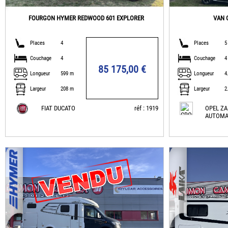
FOURGON HYMER REDWOOD 601 EXPLORER
VAN 
Places
4
Places
5
Couchage
4
Couchage
4
85 175,00 €
Longueur
599 m
Longueur
4
Largeur
208 m
Largeur
2
FIAT DUCATO
réf : 1919
OPEL ZA
AUTOMA