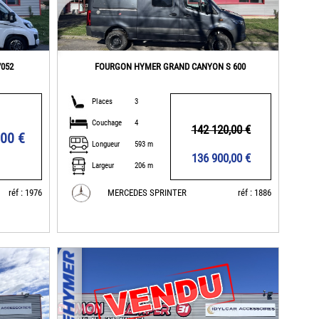
7052
FOURGON HYMER GRAND CANYON S 600
Places
3
Couchage
4
142 120,00 €
,00 €
Longueur
593 m
136 900,00 €
Largeur
206 m
réf : 1976
MERCEDES SPRINTER
réf : 1886