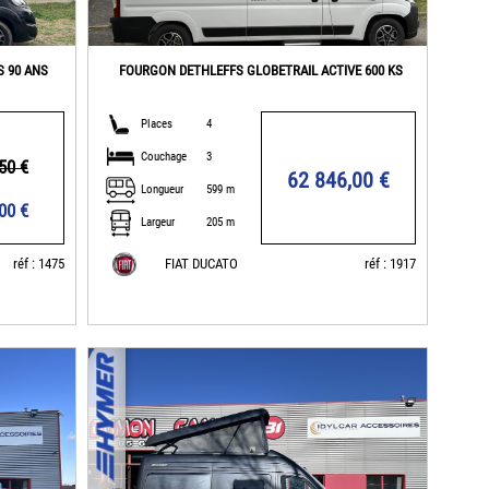
S 90 ANS
FOURGON DETHLEFFS GLOBETRAIL ACTIVE 600 KS
Places
4
Couchage
3
50 €
62 846,00 €
Longueur
599 m
00 €
Largeur
205 m
réf : 1475
FIAT DUCATO
réf : 1917