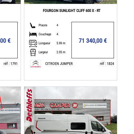
FOURGON SUNLIGHT CLIFF 600 X - RT
Places
4
Couchage
4
,00 €
71 340,00 €
Longueur
5.99 m
Largeur
2.05 m
réf : 1791
CITROEN JUMPER
réf : 1824