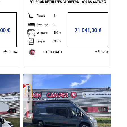
0
FOURGON DETHLEFFS GLOBETRAIL 600 DS ACTIVE X
Places
4
Couchage
5
,00 €
71 041,00 €
Longueur
599 m
Largeur
205 m
réf : 1804
FIAT DUCATO
réf : 1788