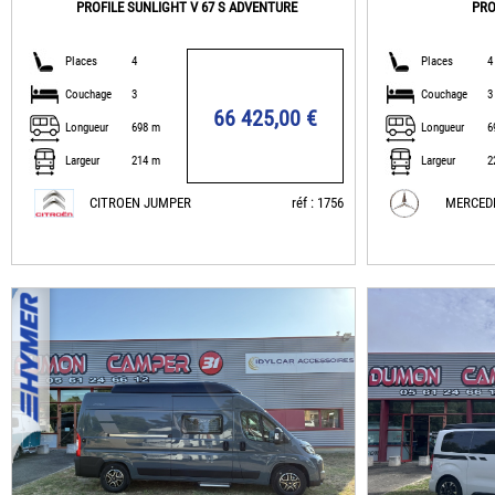
PROFILE SUNLIGHT V 67 S ADVENTURE
PRO
Places
4
Places
4
Couchage
3
Couchage
3
66 425,00 €
Longueur
698 m
Longueur
6
Largeur
214 m
Largeur
2
CITROEN JUMPER
réf : 1756
MERCED