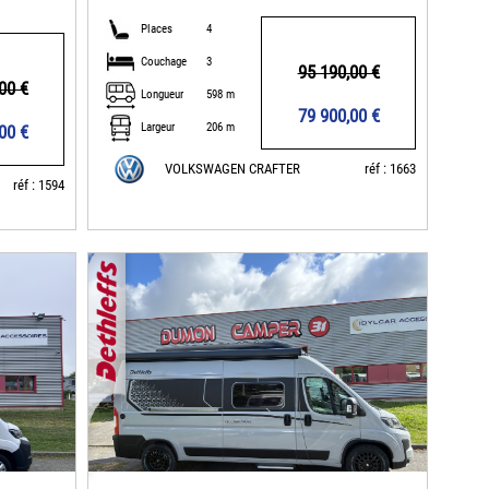
Places
4
Couchage
3
95 190,00 €
00 €
Longueur
598 m
79 900,00 €
Largeur
206 m
00 €
VOLKSWAGEN CRAFTER
réf : 1663
réf : 1594