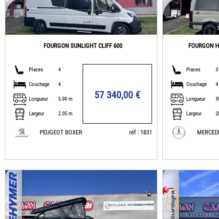
FOURGON SUNLIGHT CLIFF 600
FOURGON H
Places
4
Places
3
Couchage
4
Couchage
4
57 340,00 €
Longueur
5.99 m
Longueur
5
Largeur
2.05 m
Largeur
2
PEUGEOT BOXER
réf : 1831
MERCED