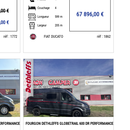
Couchage
4
,00 €
67 896,00 €
Longueur
599 m
,00 €
Largeur
205 m
réf : 1772
FIAT DUCATO
réf : 1862
PERFORMANCE
FOURGON DETHLEFFS GLOBETRAIL 600 DR PERFORMANCE